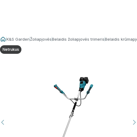
K&S Garden
Žoliapjovės
Belaidis žoliapjovės trimeris
Belaidis krūmapj
Netrukus