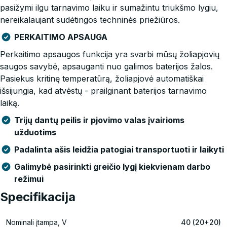
pasižymi ilgu tarnavimo laiku ir sumažintu triukšmo lygiu,
nereikalaujant sudėtingos techninės priežiūros.
PERKAITIMO APSAUGA
Perkaitimo apsaugos funkcija yra svarbi mūsų žoliapjovių
saugos savybė, apsauganti nuo galimos baterijos žalos.
Pasiekus kritinę temperatūrą, žoliapjovė automatiškai
išsijungia, kad atvėstų - prailginant baterijos tarnavimo
laiką.
Trijų dantų peilis ir pjovimo valas įvairioms
užduotims
Padalinta ašis leidžia patogiai transportuoti ir laikyti
Galimybė pasirinkti greičio lygį kiekvienam darbo
režimui
Specifikacija
Nominali įtampa, V
40 (20+20)