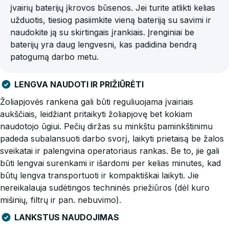
įvairių baterijų įkrovos būsenos. Jei turite atlikti kelias
užduotis, tiesiog pasiimkite vieną bateriją su savimi ir
naudokite ją su skirtingais įrankiais. Įrenginiai be
baterijų yra daug lengvesni, kas padidina bendrą
patogumą darbo metu.
LENGVA NAUDOTI IR PRIŽIŪRĖTI
Žoliapjovės rankena gali būti reguliuojama įvairiais
aukščiais, leidžiant pritaikyti žoliapjovę bet kokiam
naudotojo ūgiui. Pečių diržas su minkštu paminkštinimu
padeda subalansuoti darbo svorį, laikyti prietaisą be žalos
sveikatai ir palengvina operatoriaus rankas. Be to, jie gali
būti lengvai surenkami ir išardomi per kelias minutes, kad
būtų lengva transportuoti ir kompaktiškai laikyti. Jie
nereikalauja sudėtingos techninės priežiūros (dėl kuro
mišinių, filtrų ir pan. nebuvimo).
LANKSTUS NAUDOJIMAS