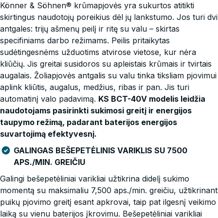
Könner & Söhnen® krūmapjovės yra sukurtos atitikti
skirtingus naudotojų poreikius dėl jų lankstumo. Jos turi dvi
antgales: trijų ašmenų peilį ir ritę su valu – skirtas
specifiniams darbo režimams. Peilis pritaikytas
sudėtingesnėms užduotims atvirose vietose, kur nėra
kliūčių. Jis greitai susidoros su apleistais krūmais ir tvirtais
augalais. Žoliapjovės antgalis su valu tinka tiksliam pjovimui
aplink kliūtis, augalus, medžius, ribas ir pan. Jis turi
automatinį valo padavimą.
KS BCT-40V modelis leidžia
naudotojams pasirinkti sukimosi greitį ir energijos
taupymo režimą, padarant baterijos energijos
suvartojimą efektyvesnį.
GALINGAS BEŠEPETĖLINIS VARIKLIS SU 7500
APS./MIN. GREIČIU
Galingi bešepetėliniai varikliai užtikrina didelį sukimo
momentą su maksimaliu 7,500 aps./min. greičiu, užtikrinant
puikų pjovimo greitį esant apkrovai, taip pat ilgesnį veikimo
laiką su vienu baterijos įkrovimu. Bešepetėliniai varikliai