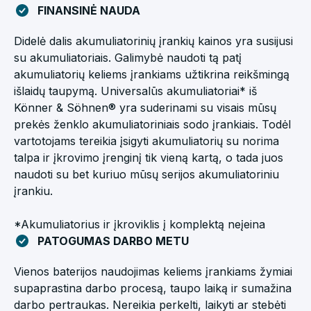
FINANSINĖ NAUDA
Didelė dalis akumuliatorinių įrankių kainos yra susijusi
su akumuliatoriais. Galimybė naudoti tą patį
akumuliatorių keliems įrankiams užtikrina reikšmingą
išlaidų taupymą. Universalūs akumuliatoriai* iš
Könner & Söhnen® yra suderinami su visais mūsų
prekės ženklo akumuliatoriniais sodo įrankiais. Todėl
vartotojams tereikia įsigyti akumuliatorių su norima
talpa ir įkrovimo įrenginį tik vieną kartą, o tada juos
naudoti su bet kuriuo mūsų serijos akumuliatoriniu
įrankiu.
*Akumuliatorius ir įkroviklis į komplektą neįeina
PATOGUMAS DARBO METU
Vienos baterijos naudojimas keliems įrankiams žymiai
supaprastina darbo procesą, taupo laiką ir sumažina
darbo pertraukas. Nereikia perkelti, laikyti ar stebėti