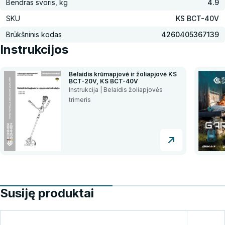
Bendras svoris, kg
4.9
SKU
KS BCT-40V
Brūkšninis kodas
4260405367139
Instrukcijos
Belaidis krūmapjovė ir žoliapjovė KS
BCT-20V, KS BCT-40V
Instrukcija | Belaidis žoliapjovės
trimeris
Susiję produktai