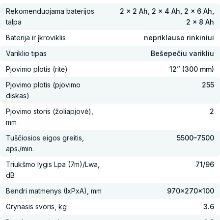
Rekomenduojama baterijos
2 x 2 Ah, 2 x 4 Ah, 2 x 6 Ah,
talpa
2 x 8 Ah
Baterija ir įkroviklis
nepriklauso rinkiniui
Variklio tipas
Bešepečiu varikliu
Pjovimo plotis (ritė)
12” (300 mm)
Pjovimo plotis (pjovimo
255
diskas)
Pjovimo storis (žoliapjovė),
2
mm
Tuščiosios eigos greitis,
5500–7500
aps./min.
Triukšmo lygis Lpa (7m)/Lwa,
71/96
dB
Bendri matmenys (IxPxA), mm
970×270×100
Grynasis svoris, kg
3.6