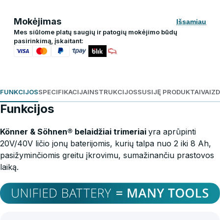
Mokėjimas
Išsamiau
Mes siūlome platų saugių ir patogių mokėjimo būdų
pasirinkimą, įskaitant:
FUNKCIJOS
SPECIFIKACIJA
INSTRUKCIJOS
SUSIJĘ PRODUKTAI
VAIZ
Funkcijos
Könner & Söhnen® belaidžiai trimeriai
yra aprūpinti
20V/40V ličio jonų baterijomis, kurių talpa nuo 2 iki 8 Ah,
pasižyminčiomis greitu įkrovimu, sumažinančiu prastovos
laiką.