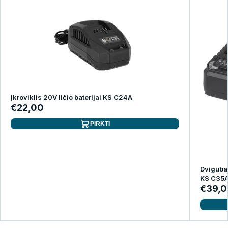
Įkroviklis 20V ličio baterijai KS C24A
€22,00
PIRKTI
Dvigubas
KS C35
€39,0