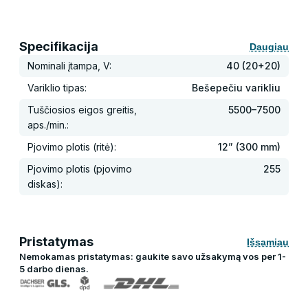
Specifikacija
Daugiau
Nominali įtampa, V:
40 (20+20)
Variklio tipas:
Bešepečiu varikliu
Tuščiosios eigos greitis,
5500–7500
aps./min.:
Pjovimo plotis (ritė):
12” (300 mm)
Pjovimo plotis (pjovimo
255
diskas):
Pristatymas
Išsamiau
Nemokamas pristatymas: gaukite savo užsakymą vos per 1-
5 darbo dienas.