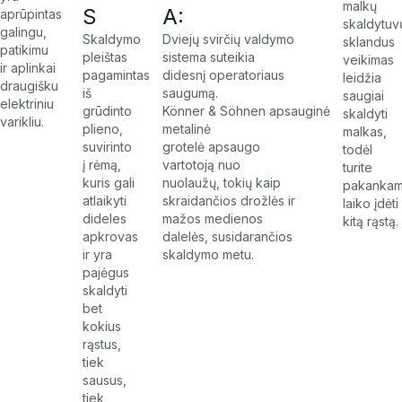
malkų
A:
S
aprūpintas
skaldytuv
galingu,
Dviejų svirčių valdymo
Skaldymo
sklandus
patikimu
sistema suteikia
pleištas
veikimas
ir aplinkai
didesnį operatoriaus
pagamintas
leidžia
draugišku
saugumą.
iš
saugiai
elektriniu
Könner & Söhnen apsauginė
grūdinto
skaldyti
varikliu.
metalinė
plieno,
malkas,
grotelė apsaugo
suvirinto
todėl
vartotoją nuo
į rėmą,
turite
nuolaužų, tokių kaip
kuris gali
pakankam
skraidančios drožlės ir
atlaikyti
laiko įdėti
mažos medienos
dideles
kitą rąstą.
dalelės, susidarančios
apkrovas
skaldymo metu.
ir yra
pajėgus
skaldyti
bet
kokius
rąstus,
tiek
sausus,
tiek