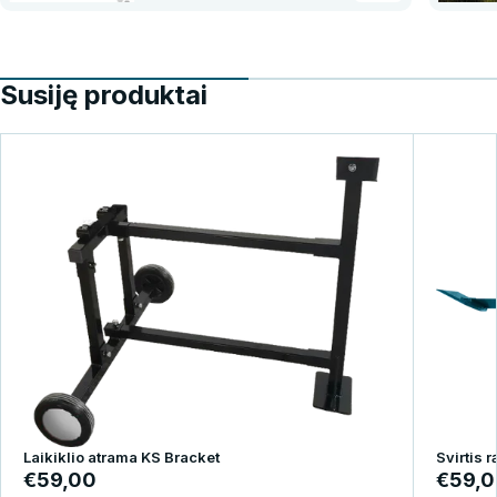
Susiję produktai
Laikiklio atrama KS Bracket
Svirtis r
€59,00
€59,0