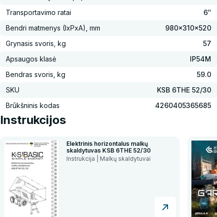
Transportavimo ratai
6″
Bendri matmenys (IxPxA), mm
980x310x520
Grynasis svoris, kg
57
Apsaugos klasė
IP54M
Bendras svoris, kg
59.0
SKU
KSB 6THE 52/30
Brūkšninis kodas
4260405365685
Instrukcijos
Elektrinis horizontalus malkų
skaldytuvas KSB 6THE 52/30
Instrukcija | Malkų skaldytuvai