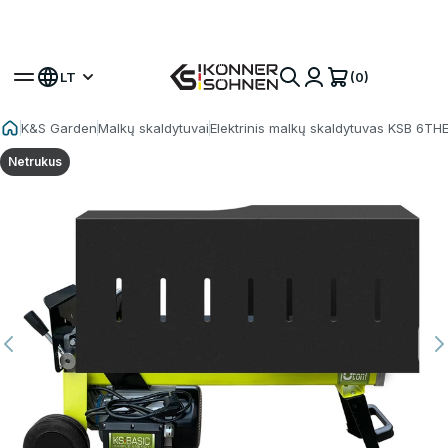
Gaukite savo papildomą bateriją 🎁 20V baterijomis
maitinami rinkiniai
(0)
LT
K&S Garden
Malkų skaldytuvai
Elektrinis malkų skaldytuvas KSB 6TH
Netrukus