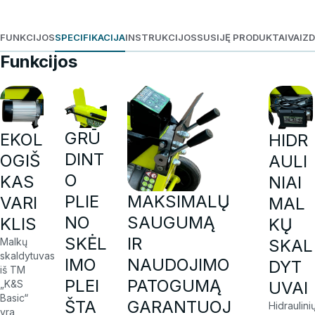
FUNKCIJOS
SPECIFIKACIJA
INSTRUKCIJOS
SUSIJĘ PRODUKTAI
VAIZ
Funkcijos
GRŪ
EKOL
HIDR
DINT
OGIŠ
AULI
O
KAS
NIAI
MAKSIMALŲ
PLIE
VARI
MAL
SAUGUMĄ
NO
KLIS
KŲ
IR
SKĖL
SKAL
Malkų
skaldytuvas
NAUDOJIMO
IMO
DYT
iš TM
PATOGUMĄ
PLEI
UVAI
„K&S
Basic“
GARANTUOJ
ŠTA
Hidraulini
yra