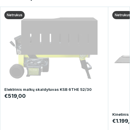
Netrukus
Netruku
Elektrinis malkų skaldytuvas KSB 6THE 52/30
€519,00
Kinetini
€1.199