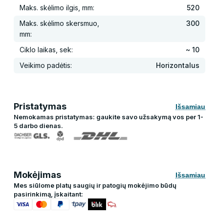
Maks. skėlimo ilgis, mm:
520
Maks. skėlimo skersmuo,
300
mm:
Ciklo laikas, sek:
~ 10
Veikimo padėtis:
Horizontalus
Pristatymas
Išsamiau
Nemokamas pristatymas: gaukite savo užsakymą vos per 1-
5 darbo dienas.
Mokėjimas
Išsamiau
Mes siūlome platų saugių ir patogių mokėjimo būdų
pasirinkimą, įskaitant: