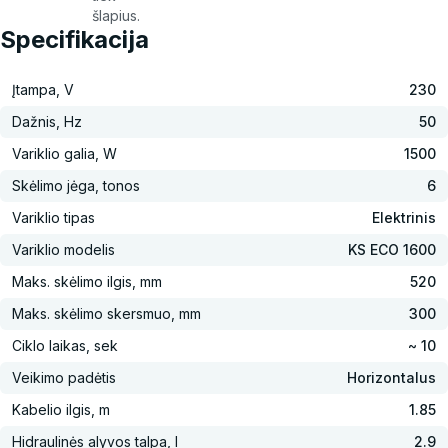
šlapius.
Specifikacija
Įtampa, V
230
Dažnis, Hz
50
Variklio galia, W
1500
Skėlimo jėga, tonos
6
Variklio tipas
Elektrinis
Variklio modelis
KS ECO 1600
Maks. skėlimo ilgis, mm
520
Maks. skėlimo skersmuo, mm
300
Ciklo laikas, sek
~ 10
Veikimo padėtis
Horizontalus
Kabelio ilgis, m
1.85
Hidraulinės alyvos talpa, l
2.9