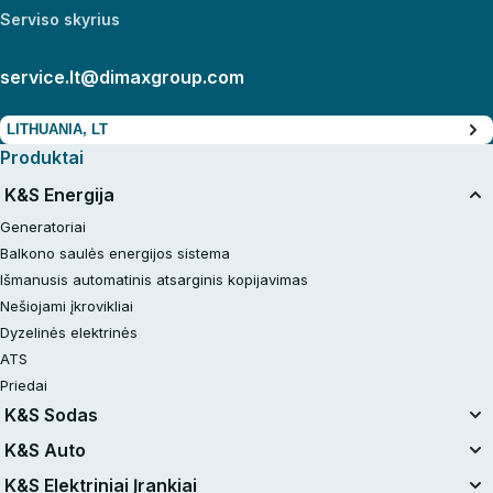
Serviso skyrius
service.lt@dimaxgroup.com
LITHUANIA, LT
Produktai
K&S Energija
Generatoriai
Balkono saulės energijos sistema
Išmanusis automatinis atsarginis kopijavimas
Nešiojami įkrovikliai
Dyzelinės elektrinės
ATS
Priedai
K&S Sodas
Vieninga baterijų sistema
K&S Auto
20V akumuliatoriniai rinkiniai
Oro kompresoriai
K&S Elektriniai Įrankiai